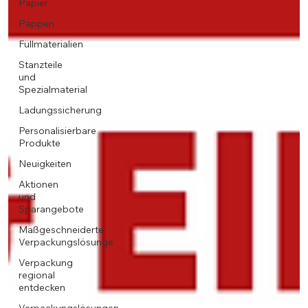
Papier
Pappen
Füllmaterialien
Stanzteile
und
Spezialmaterial
Ladungssicherung
Personalisierbare
Produkte
Neuigkeiten
Aktionen
und
Sparangebote
Maßgeschneiderte
Verpackungslösunge
Verpackung
regional
entdecken