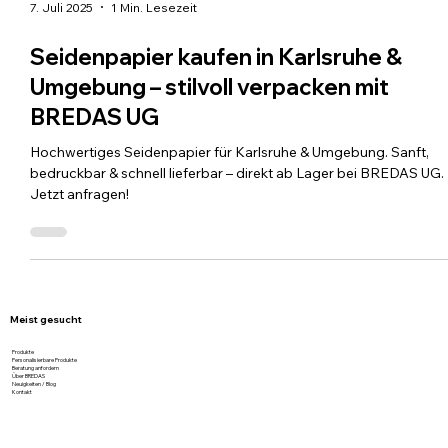
7. Juli 2025
1 Min. Lesezeit
Seidenpapier kaufen in Karlsruhe &
Umgebung – stilvoll verpacken mit
BREDAS UG
Hochwertiges Seidenpapier für Karlsruhe & Umgebung. Sanft,
bedruckbar & schnell lieferbar – direkt ab Lager bei BREDAS UG.
Jetzt anfragen!
Meist gesucht
Produkte
Personalisierbare Produkte
Beratung anfordern
Über BREDAS
Neuigkeiten / Blog
Kontakt