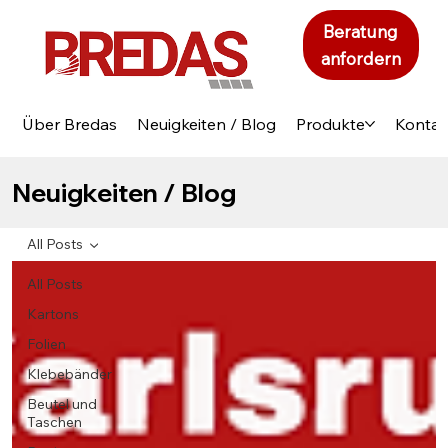
Beratung
anfordern
Über Bredas
Neuigkeiten / Blog
Produkte
Kontak
Neuigkeiten / Blog
All Posts
All Posts
Kartons
Folien
Klebebänder
Beutel und
Taschen