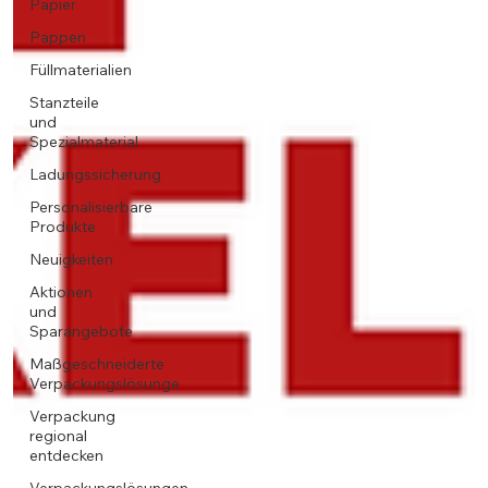
Papier
Pappen
Füllmaterialien
Stanzteile
und
Spezialmaterial
Ladungssicherung
Personalisierbare
Produkte
Neuigkeiten
Aktionen
und
Sparangebote
Maßgeschneiderte
Verpackungslösunge
Verpackung
regional
entdecken