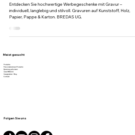
Persönlich. Hochwertig. Unvergesslich.
Entdecken Sie hochwertige Werbegeschenke mit Gravur –
individuell, langlebig und stilvoll. Gravuren auf Kunststoff, Holz,
Papier, Pappe & Karton. BREDAS UG.
Meist gesucht
Produkte
Personalisierbare Produkte
Beratung anfordern
Über BREDAS
Neuigkeiten / Blog
Kontakt
Folgen Sie uns