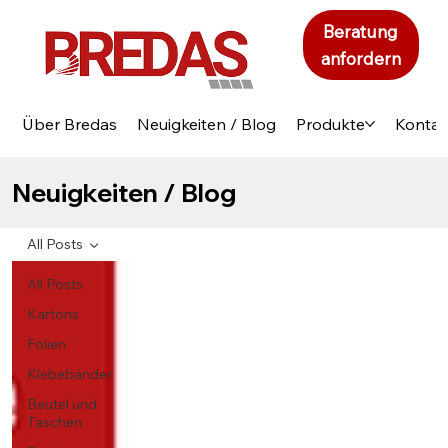
Beratung
anfordern
Über Bredas
Neuigkeiten / Blog
Produkte
Kontak
Neuigkeiten / Blog
All Posts
All Posts
Kartons
Folien
Klebebänder
Beutel und
Taschen