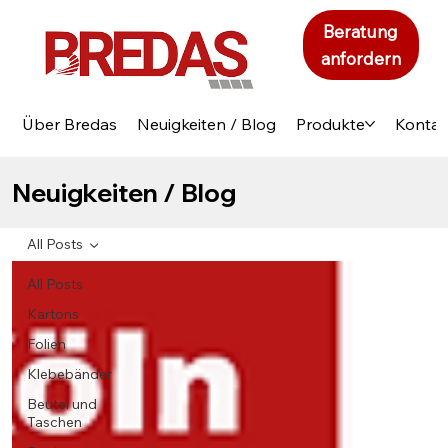
Beratung
anfordern
Über Bredas
Neuigkeiten / Blog
Produkte
Kontak
Neuigkeiten / Blog
All Posts
All Posts
Kartons
Folien
Klebebänder
Beutel und
Taschen