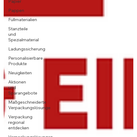
Papier
Pappen
Füllmaterialien
Stanzteile
und
Spezialmaterial
Ladungssicherung
Personalisierbare
Produkte
Neuigkeiten
Aktionen
und
Sparangebote
Maßgeschneiderte
Verpackungslösunge
Verpackung
regional
entdecken