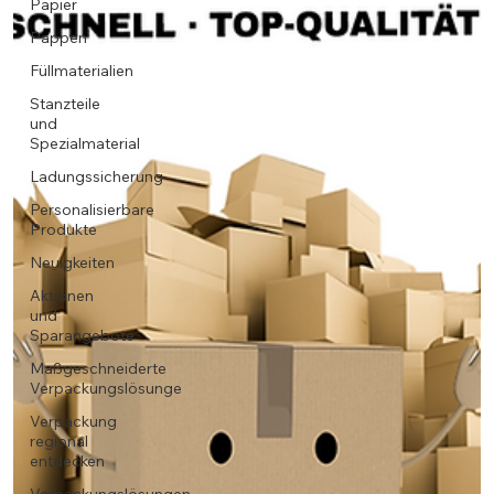
Papier
Pappen
Füllmaterialien
Stanzteile
und
Spezialmaterial
Ladungssicherung
Personalisierbare
Produkte
Neuigkeiten
Aktionen
und
Sparangebote
Maßgeschneiderte
Verpackungslösunge
Verpackung
regional
entdecken