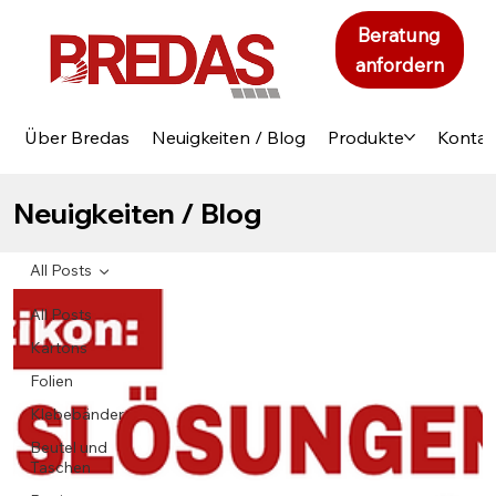
Beratung
anfordern
Über Bredas
Neuigkeiten / Blog
Produkte
Kontak
Neuigkeiten / Blog
All Posts
All Posts
Kartons
Folien
Klebebänder
Beutel und
Taschen