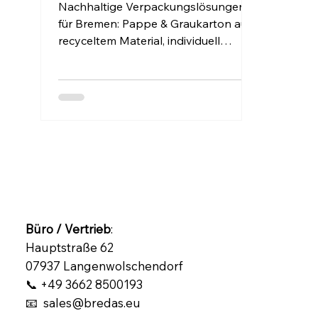
Nachhaltige Verpackungslösungen
für Bremen: Pappe & Graukarton aus
recyceltem Material, individuell
zugeschnitten, direkt geliefert – von
Bredas UG.
Büro / Vertrieb
:
Hauptstraße 62
07937 Langenwolschendorf
📞 +49 3662 8500193
📧 sales@bredas.eu