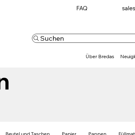
FAQ
sale
Suchen
Über Bredas
Neuigk
n
Beutel und Taschen
Papier
Pappen
Füllmat