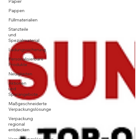
Papier
Pappen
Füllmaterialien
Stanzteile
und
Spezialmaterial
Ladungssicherung
Personalisierbare
Produkte
Neuigkeiten
Aktionen
und
Sparangebote
Maßgeschneiderte
Verpackungslösunge
Verpackung
regional
entdecken