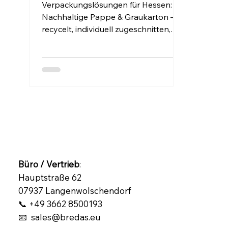
Verpackungslösungen für Hessen:
Nachhaltige Pappe & Graukarton –
recycelt, individuell zugeschnitten,
direkt geliefert. Jetzt bei Bredas UG
anfragen.
Büro / Vertrieb
:
Hauptstraße 62
07937 Langenwolschendorf
📞 +49 3662 8500193
📧 sales@bredas.eu