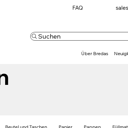
FAQ
sale
Suchen
Über Bredas
Neuigk
n
Beutel und Taschen
Papier
Pappen
Füllmat