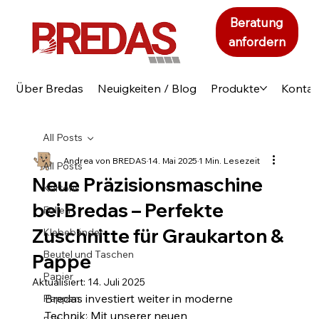
Beratung
anfordern
Über Bredas
Neuigkeiten / Blog
Produkte
Kontak
All Posts
Andrea von BREDAS
14. Mai 2025
1 Min. Lesezeit
All Posts
Neue Präzisionsmaschine
Kartons
bei Bredas – Perfekte
Folien
Zuschnitte für Graukarton &
Klebebänder
Beutel und Taschen
Pappe
Papier
Aktualisiert:
14. Juli 2025
Bredas investiert weiter in moderne 
Pappen
Technik: Mit unserer neuen 