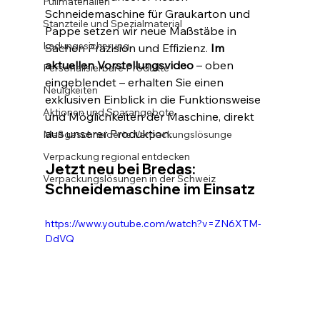
Füllmaterialien
Schneidemaschine für Graukarton und 
Stanzteile und Spezialmaterial
Pappe setzen wir neue Maßstäbe in 
Ladungssicherung
Sachen Präzision und Effizienz. 
Im 
aktuellen Vorstellungsvideo
 – oben 
Personalisierbare Produkte
eingeblendet – erhalten Sie einen 
Neuigkeiten
exklusiven Einblick in die Funktionsweise 
Aktionen und Sparangebote
und Möglichkeiten der Maschine, direkt 
aus unserer Produktion.
Maßgeschneiderte Verpackungslösunge
Verpackung regional entdecken
Jetzt neu bei Bredas: 
Verpackungslösungen in der Schweiz
Schneidemaschine im Einsatz
https://www.youtube.com/watch?v=ZN6XTM-
DdVQ