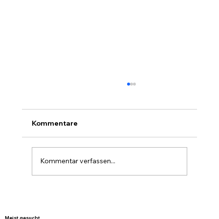
Kommentare
Kommentar verfassen...
Graukarton von BREDAS – stark,
nachhaltig und günstig geliefert
Meist gesucht