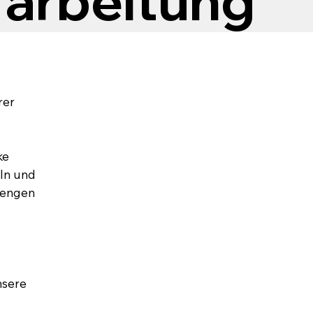
rarbeitung
rer
ke
eln und
 Mengen
nsere