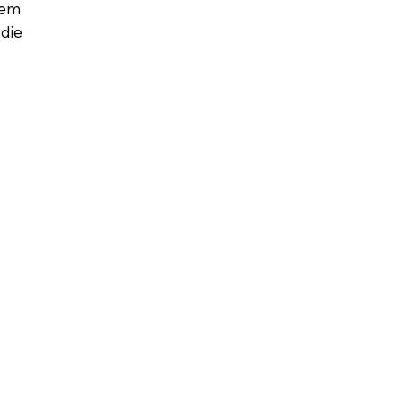
nem
 die