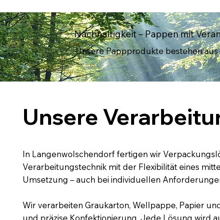
Nachhaltigkeit – Pappen mit Ver
Unsere Pappprodukte bestehen aus re
Unsere Verarbeitu
In Langenwolschendorf fertigen wir Verpackungslö
Verarbeitungstechnik mit der Flexibilität eines m
Umsetzung – auch bei individuellen Anforderunge
Wir verarbeiten Graukarton, Wellpappe, Papier und
und präzise Konfektionierung. Jede Lösung wird au