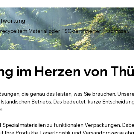
antwortung
cyceltem Material oder FSC-zertifizierter Frischfaser.
ng im Herzen von Th
sungen, die genau das leisten, was Sie brauchen. Unser
ittelständischen Betriebs. Das bedeutet: kurze Entscheid
n.
 Spezialmaterialien zu funktionalen Verpackungen. Dabei
f Ihre Produkte, Lagerlogistik und Versandprozesse abge