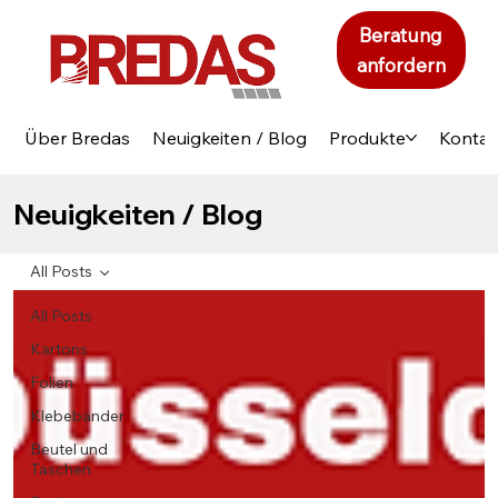
Beratung
anfordern
Über Bredas
Neuigkeiten / Blog
Produkte
Kontak
Neuigkeiten / Blog
All Posts
All Posts
Kartons
Folien
Klebebänder
Beutel und
Taschen