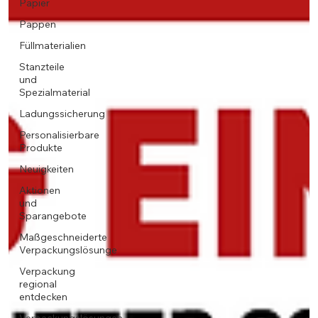
Papier
Pappen
Füllmaterialien
Stanzteile
und
Spezialmaterial
Ladungssicherung
Personalisierbare
Produkte
Neuigkeiten
Aktionen
und
Sparangebote
Maßgeschneiderte
Verpackungslösunge
Verpackung
regional
entdecken