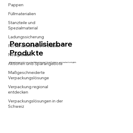
Pappen
Füllmaterialien
Stanzteile und
Spezialmaterial
Ladungssicherung
Personalisierbare
Personalisierbare Produkte
Produkte
Neuigkeiten
Aktionen und Sparangebote
Verpackungen mit Logo oder Wunschdesign? Kein Problem – wir machen’s möglich.
Maßgeschneiderte
Verpackungslösunge
Verpackung regional
entdecken
Verpackungslösungen in der
Schweiz