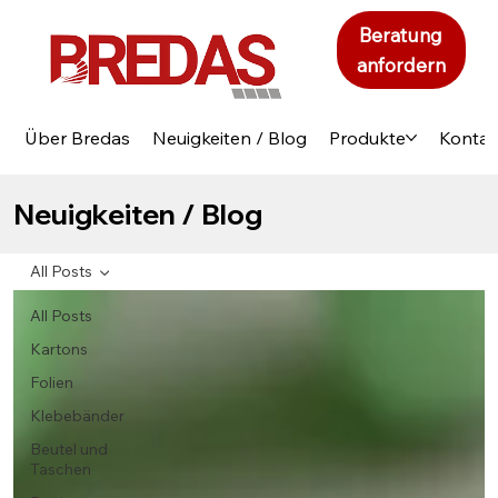
Beratung
anfordern
Über Bredas
Neuigkeiten / Blog
Produkte
Kontak
Neuigkeiten / Blog
All Posts
All Posts
Kartons
Folien
Klebebänder
Beutel und
Taschen