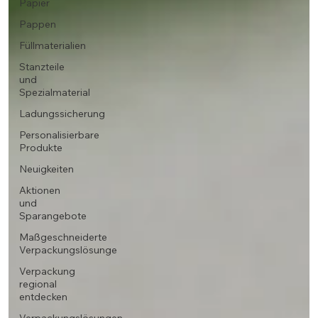
Papier
Pappen
Füllmaterialien
Stanzteile
und
Spezialmaterial
Ladungssicherung
Personalisierbare
Produkte
Neuigkeiten
Aktionen
und
Sparangebote
Maßgeschneiderte
Verpackungslösunge
Verpackung
regional
entdecken