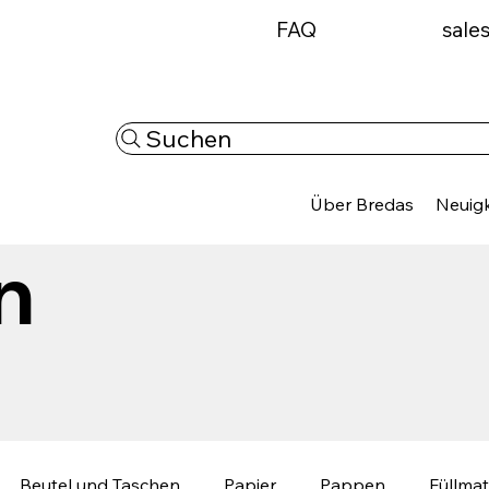
FAQ
sale
Suchen
Über Bredas
Neuigk
n
Beutel und Taschen
Papier
Pappen
Füllmat