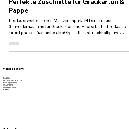
Neue Präzisionsmaschine bei Bredas –
Perfekte Zuschnitte für Graukarton &
Pappe
Bredas erweitert seinen Maschinenpark: Mit einer neuen
Schneidemaschine für Graukarton und Pappe bietet Bredas ab
sofort präzise Zuschnitte ab 50 kg – effizient, nachhaltig und
maßgeschneidert für Ihre Verpackungslösungen.
Meist gesucht
Produkte
Personalisierbare Produkte
Beratung anfordern
Über BREDAS
Neuigkeiten / Blog
Kontakt