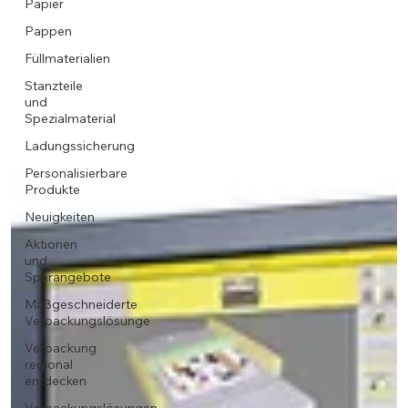
Papier
Pappen
Füllmaterialien
Stanzteile
und
Spezialmaterial
Ladungssicherung
Personalisierbare
Produkte
Neuigkeiten
Aktionen
und
Sparangebote
Maßgeschneiderte
Verpackungslösunge
Verpackung
regional
entdecken