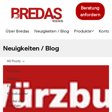
Beratung
anfordern
Über Bredas
Neuigkeiten / Blog
Produkte
Kontak
Neuigkeiten / Blog
All Posts
All Posts
Kartons
Folien
Klebebänder
Beutel und
Taschen