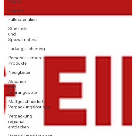
Papier
Pappen
Füllmaterialien
Stanzteile
und
Spezialmaterial
Ladungssicherung
Personalisierbare
Produkte
Neuigkeiten
Aktionen
und
Sparangebote
Maßgeschneiderte
Verpackungslösunge
Verpackung
regional
entdecken