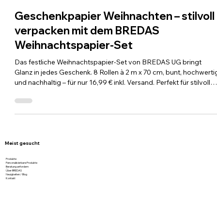
23. Okt. 2025
1 Min. Lesezeit
Geschenkpapier Weihnachten – stilvoll
verpacken mit dem BREDAS
Weihnachtspapier-Set
Das festliche Weihnachtspapier-Set von BREDAS UG bringt
Glanz in jedes Geschenk. 8 Rollen à 2 m x 70 cm, bunt, hochwerti
und nachhaltig – für nur 16,99 € inkl. Versand. Perfekt für stilvolle
Verpacken, unvergessliche Unboxing-Momente und nachhaltige
Weihnachtsfreud
Meist gesucht
Produkte
Personalisierbare Produkte
Beratung anfordern
Über BREDAS
Neuigkeiten / Blog
Kontakt