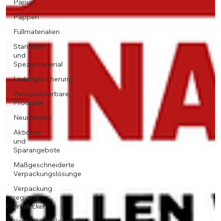
Papier
Pappen
Füllmaterialien
Stanzteile
und
Spezialmaterial
Ladungssicherung
Personalisierbare
Produkte
Neuigkeiten
Aktionen
und
Sparangebote
Maßgeschneiderte
Verpackungslösunge
Verpackung
regional
entdecken