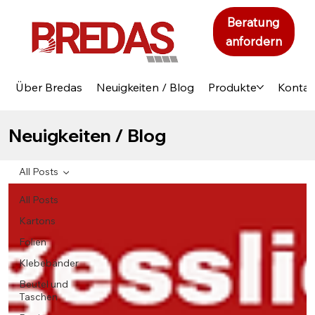
Beratung
anfordern
Über Bredas
Neuigkeiten / Blog
Produkte
Kontak
Neuigkeiten / Blog
All Posts
All Posts
Kartons
Folien
Klebebänder
Beutel und
Taschen