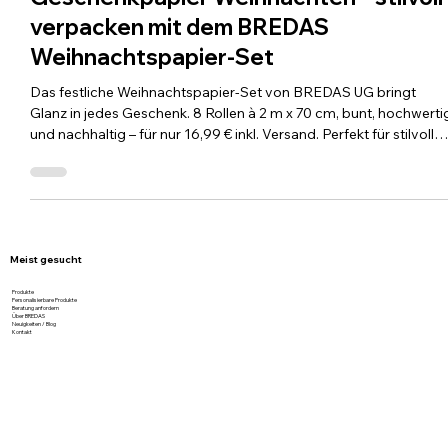
Geschenkpapier Weihnachten – stilvoll
verpacken mit dem BREDAS
Weihnachtspapier-Set
Das festliche Weihnachtspapier-Set von BREDAS UG bringt
Glanz in jedes Geschenk. 8 Rollen à 2 m x 70 cm, bunt, hochwerti
und nachhaltig – für nur 16,99 € inkl. Versand. Perfekt für stilvolle
Verpacken, unvergessliche Unboxing-Momente und nachhaltige
Weihnachtsfreud
Meist gesucht
Produkte
Personalisierbare Produkte
Beratung anfordern
Über BREDAS
Neuigkeiten / Blog
Kontakt