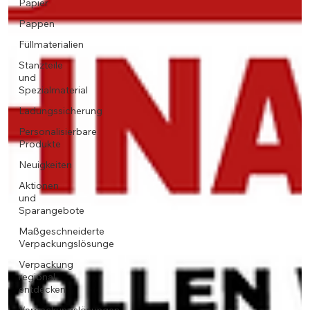
Papier
Pappen
Füllmaterialien
Stanzteile
und
Spezialmaterial
Ladungssicherung
Personalisierbare
Produkte
Neuigkeiten
Aktionen
und
Sparangebote
Maßgeschneiderte
Verpackungslösunge
Verpackung
regional
entdecken