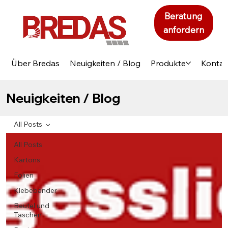
Beratung
anfordern
Über Bredas
Neuigkeiten / Blog
Produkte
Kontak
Neuigkeiten / Blog
All Posts
All Posts
Kartons
Folien
Klebebänder
Beutel und
Taschen