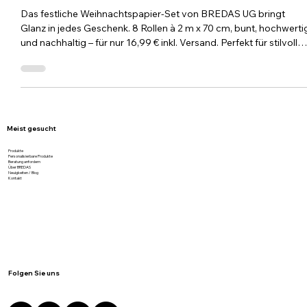
Weihnachtspapier-Set
Das festliche Weihnachtspapier-Set von BREDAS UG bringt
Glanz in jedes Geschenk. 8 Rollen à 2 m x 70 cm, bunt, hochwerti
und nachhaltig – für nur 16,99 € inkl. Versand. Perfekt für stilvolle
Verpacken, unvergessliche Unboxing-Momente und nachhaltige
Weihnachtsfreud
Meist gesucht
Produkte
Personalisierbare Produkte
Beratung anfordern
Über BREDAS
Neuigkeiten / Blog
Kontakt
Folgen Sie uns