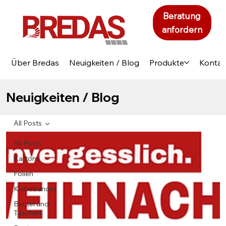
Beratung
anfordern
Über Bredas
Neuigkeiten / Blog
Produkte
Kontak
Neuigkeiten / Blog
All Posts
All Posts
Kartons
Folien
Klebebänder
Beutel und
Taschen