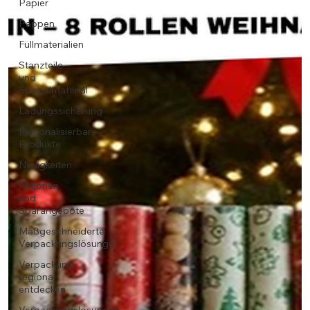
Papier
Pappen
Füllmaterialien
Stanzteile
und
Spezialmaterial
Ladungssicherung
Personalisierbare
Produkte
Neuigkeiten
Aktionen
und
Sparangebote
Maßgeschneiderte
Verpackungslösunge
Verpackung
regional
entdecken