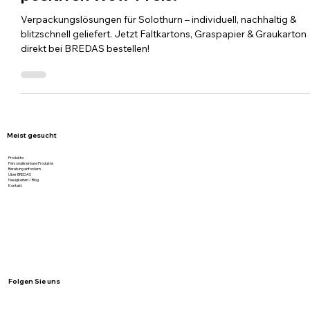
Verpackungslösungen für Solothurn &
Region – blitzschnell. hochwertig. zum
positiven Wow-Preis.
Verpackungslösungen für Solothurn – individuell, nachhaltig &
blitzschnell geliefert. Jetzt Faltkartons, Graspapier & Graukarton
direkt bei BREDAS bestellen!
Meist gesucht
Produkte
Personalisierbare Produkte
Beratung anfordern
Über BREDAS
Neuigkeiten / Blog
Kontakt