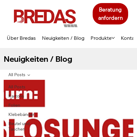
Beratung
anfordern
Über Bredas
Neuigkeiten / Blog
Produkte
Kontak
Neuigkeiten / Blog
All Posts
All Posts
Kartons
Folien
Klebebänder
Beutel und
Taschen