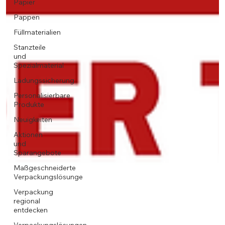
Papier
Pappen
Füllmaterialien
Stanzteile
und
Spezialmaterial
Ladungssicherung
Personalisierbare
Produkte
Neuigkeiten
Aktionen
und
Sparangebote
Maßgeschneiderte
Verpackungslösunge
Verpackung
regional
entdecken