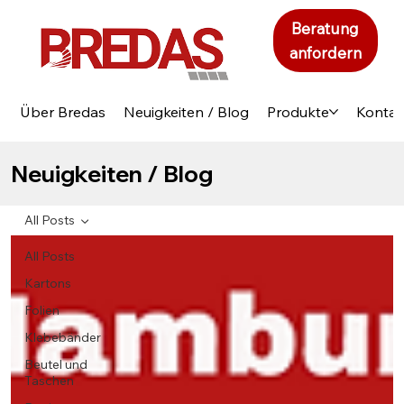
Beratung
anfordern
Über Bredas
Neuigkeiten / Blog
Produkte
Kontak
Neuigkeiten / Blog
All Posts
All Posts
Kartons
Folien
Klebebänder
Beutel und
Taschen