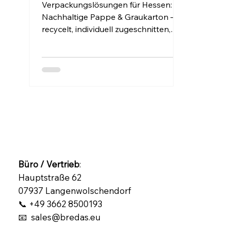
Verpackungslösungen für Hessen:
Nachhaltige Pappe & Graukarton –
recycelt, individuell zugeschnitten,
direkt geliefert. Jetzt bei Bredas UG
anfragen.
Büro / Vertrieb
:
Hauptstraße 62
07937 Langenwolschendorf
📞 +49 3662 8500193
📧 sales@bredas.eu