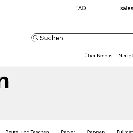
FAQ
sale
Suchen
Über Bredas
Neuigk
n
Beutel und Taschen
Papier
Pappen
Füllmat