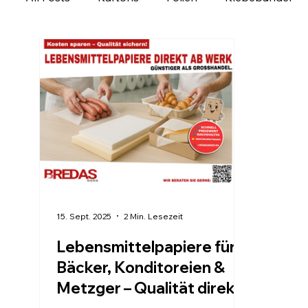
Ladungssicherung
Personalisierbare Produk
Verpackung regional entdecken
Verpackungs
15. Sept. 2025
2 Min. Lesezeit
Lebensmittelpapiere für
Bäcker, Konditoreien &
Metzger – Qualität direkt