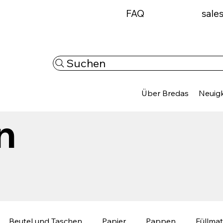
FAQ
sale
Suchen
Über Bredas
Neuigk
n
Beutel und Taschen
Papier
Pappen
Füllmat