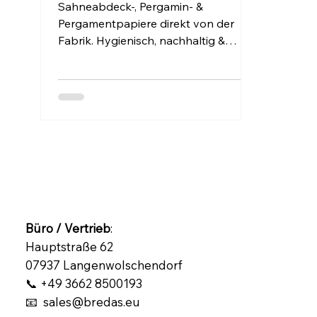
ab Werk
Sahneabdeck-, Pergamin- &
Pergamentpapiere direkt von der
Fabrik. Hygienisch, nachhaltig &
günstig – perfekt für Bäcker, Metzger
& Konditoreien.
Büro / Vertrieb
:
Hauptstraße 62
07937 Langenwolschendorf
📞 +49 3662 8500193
📧 sales@bredas.eu