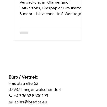
Verpackung im Glarnerland:
Faltkartons, Graspapier, Graukarton
& mehr – blitzschnell in 5 Werktagen
geliefert. Nachhaltig, flexibel &
individuell. Jetzt entdecken!
Büro / Vertrieb
:
Hauptstraße 62
07937 Langenwolschendorf
📞 +49 3662 8500193
📧 sales@bredas.eu