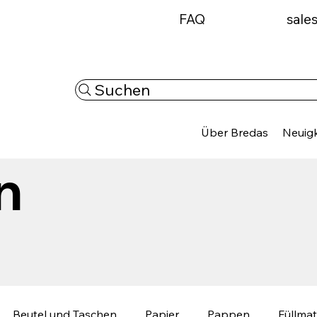
FAQ
sale
Suchen
Über Bredas
Neuigk
n
Beutel und Taschen
Papier
Pappen
Füllmat