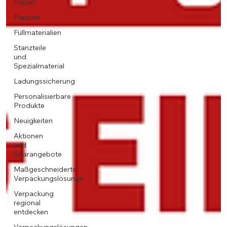
Papier
Pappen
Füllmaterialien
Stanzteile
und
Spezialmaterial
Ladungssicherung
Personalisierbare
Produkte
Neuigkeiten
Aktionen
und
Sparangebote
Maßgeschneiderte
Verpackungslösunge
Verpackung
regional
entdecken