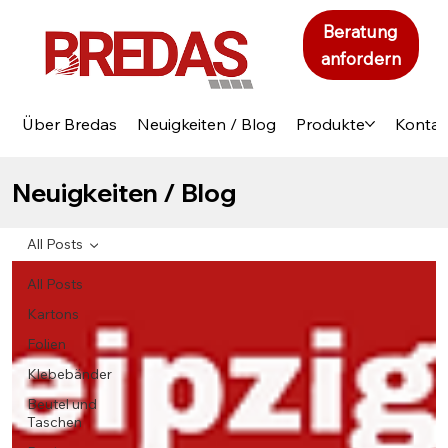
Beratung
anfordern
Über Bredas
Neuigkeiten / Blog
Produkte
Kontak
Neuigkeiten / Blog
All Posts
All Posts
Kartons
Folien
Klebebänder
Beutel und
Taschen