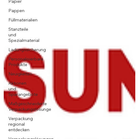
Papier
Pappen
Füllmaterialien
Stanzteile
und
Spezialmaterial
Ladungssicherung
Personalisierbare
Produkte
Neuigkeiten
Aktionen
und
Sparangebote
Maßgeschneiderte
Verpackungslösunge
Verpackung
regional
entdecken