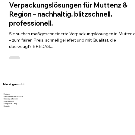
22. Juli 2025
2 Min. Lesezeit
Verpackungslösungen für Muttenz &
Region – nachhaltig. blitzschnell.
professionell.
Sie suchen maßgeschneiderte Verpackungslösungen in Muttenz
– zum fairen Preis, schnell geliefert und mit Qualität, die
überzeugt? BREDAS...
Meist gesucht
Produkte
Personalisierbare Produkte
Beratung anfordern
Über BREDAS
Neuigkeiten / Blog
Kontakt