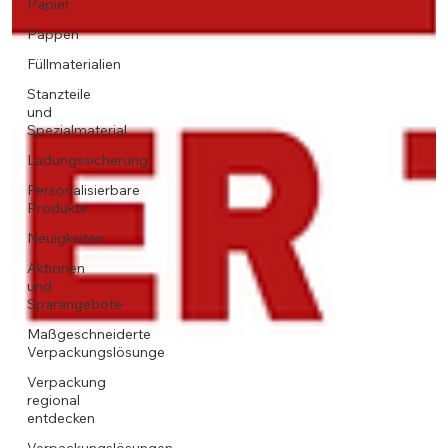
Papier
Pappen
Füllmaterialien
Stanzteile
und
Spezialmaterial
Ladungssicherung
Personalisierbare
Produkte
Neuigkeiten
Aktionen
und
Sparangebote
Maßgeschneiderte
Verpackungslösunge
Verpackung
regional
entdecken