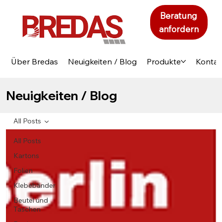
Beratung
anfordern
Über Bredas
Neuigkeiten / Blog
Produkte
Kontak
Neuigkeiten / Blog
All Posts
All Posts
Kartons
Folien
Klebebänder
Beutel und
Taschen