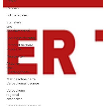
Papier
Pappen
Füllmaterialien
Stanzteile
und
Spezialmaterial
Ladungssicherung
Personalisierbare
Produkte
Neuigkeiten
Aktionen
und
Sparangebote
Maßgeschneiderte
Verpackungslösunge
Verpackung
regional
entdecken