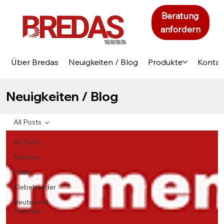
Beratung
anfordern
Über Bredas
Neuigkeiten / Blog
Produkte
Kontak
Neuigkeiten / Blog
All Posts
All Posts
Kartons
Folien
Klebebänder
Beutel und
Taschen