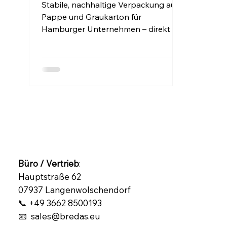
Stabile, nachhaltige Verpackung aus
Pappe und Graukarton für
Hamburger Unternehmen – direkt ab
Lager, maßgeschneidert, schnell
geliefert. Jetzt bei Bredas UG.
Büro / Vertrieb
:
Hauptstraße 62
07937 Langenwolschendorf
📞 +49 3662 8500193
📧 sales@bredas.eu