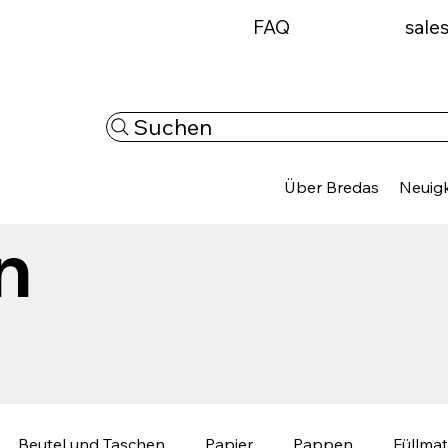
FAQ
sale
Suchen
Über Bredas
Neuigk
n
Beutel und Taschen
Papier
Pappen
Füllmat