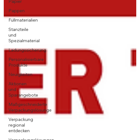
Papier
Pappen
Füllmaterialien
Stanzteile
und
Spezialmaterial
Ladungssicherung
Personalisierbare
Produkte
Neuigkeiten
Aktionen
und
Sparangebote
Maßgeschneiderte
Verpackungslösunge
Verpackung
regional
entdecken