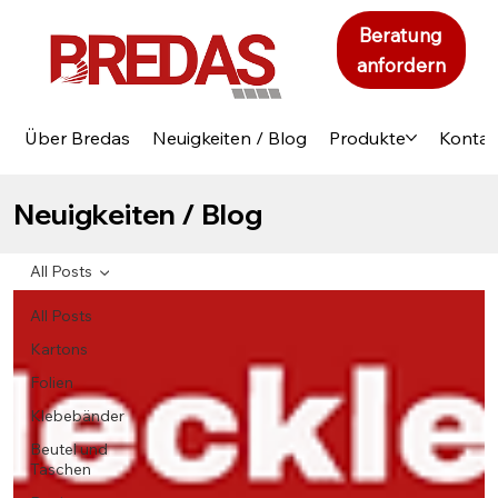
Beratung
anfordern
Über Bredas
Neuigkeiten / Blog
Produkte
Kontak
Neuigkeiten / Blog
All Posts
All Posts
Kartons
Folien
Klebebänder
Beutel und
Taschen