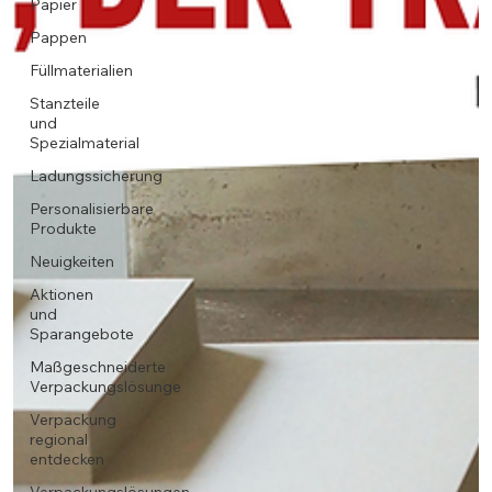
Papier
Pappen
Füllmaterialien
Stanzteile
und
Spezialmaterial
Ladungssicherung
Personalisierbare
Produkte
Neuigkeiten
Aktionen
und
Sparangebote
Maßgeschneiderte
Verpackungslösunge
Verpackung
regional
entdecken