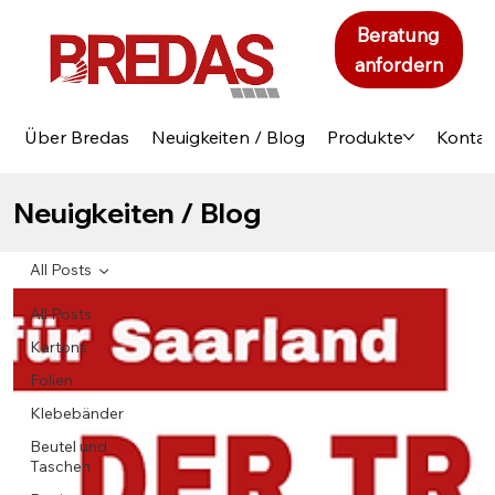
Beratung
anfordern
Über Bredas
Neuigkeiten / Blog
Produkte
Kontak
Neuigkeiten / Blog
All Posts
All Posts
Kartons
Folien
Klebebänder
Beutel und
Taschen