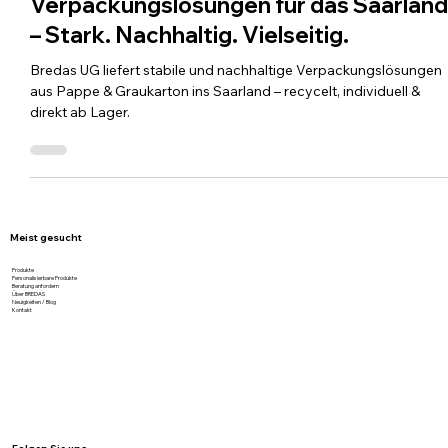
Verpackungslösungen für das Saarlan
– Stark. Nachhaltig. Vielseitig.
Bredas UG liefert stabile und nachhaltige Verpackungslösungen
aus Pappe & Graukarton ins Saarland – recycelt, individuell &
direkt ab Lager.
Meist gesucht
Produkte
Personalisierbare Produkte
Beratung anfordern
Über BREDAS
Neuigkeiten / Blog
Kontakt