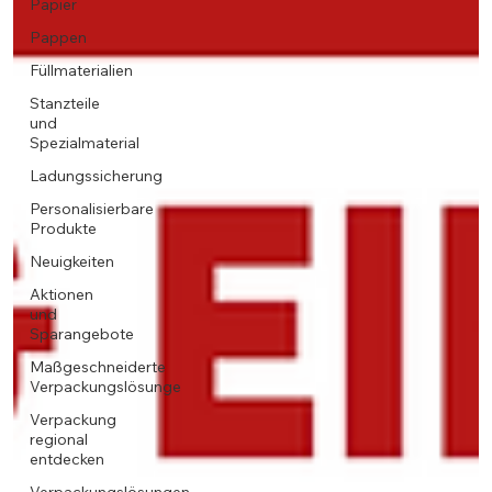
Papier
Pappen
Füllmaterialien
Stanzteile
und
Spezialmaterial
Ladungssicherung
Personalisierbare
Produkte
Neuigkeiten
Aktionen
und
Sparangebote
Maßgeschneiderte
Verpackungslösunge
Verpackung
regional
entdecken