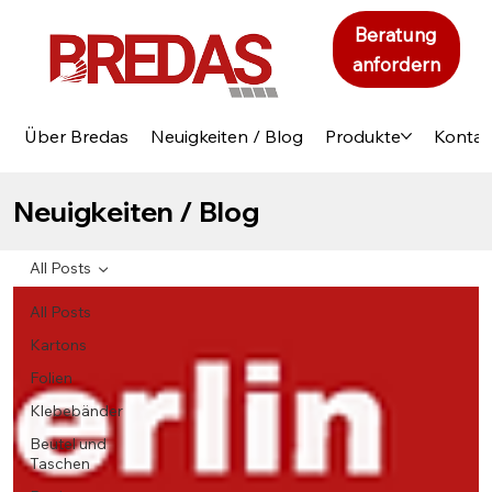
Beratung
anfordern
Über Bredas
Neuigkeiten / Blog
Produkte
Kontak
Neuigkeiten / Blog
All Posts
All Posts
Kartons
Folien
Klebebänder
Beutel und
Taschen