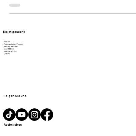
Ruhrgebiet. Nachhaltig. Schnell. Persönlich.
Meist gesucht
Produkte
Personalisierbare Produkte
Beratung anfordern
Über BREDAS
Neuigkeiten / Blog
Kontakt
Folgen Sie uns
Rechtliches