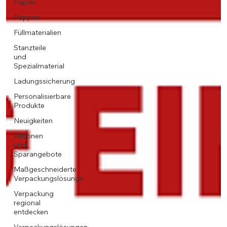
Papier
Pappen
Füllmaterialien
Stanzteile
und
Spezialmaterial
Ladungssicherung
Personalisierbare
Produkte
Neuigkeiten
Aktionen
und
Sparangebote
Maßgeschneiderte
Verpackungslösunge
Verpackung
regional
entdecken