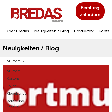
Beratung
anfordern
Über Bredas
Neuigkeiten / Blog
Produkte
Kontak
Neuigkeiten / Blog
All Posts
All Posts
Kartons
Folien
Klebebänder
Beutel und
Taschen