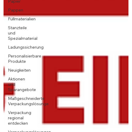
Papier
Pappen
Füllmaterialien
Stanzteile
und
Spezialmaterial
Ladungssicherung
Personalisierbare
Produkte
Neuigkeiten
Aktionen
und
Sparangebote
Maßgeschneiderte
Verpackungslösunge
Verpackung
regional
entdecken