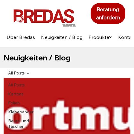
Beratung
anfordern
Über Bredas
Neuigkeiten / Blog
Produkte
Kontak
Neuigkeiten / Blog
All Posts
All Posts
Kartons
Folien
Klebebänder
Beutel und
Taschen