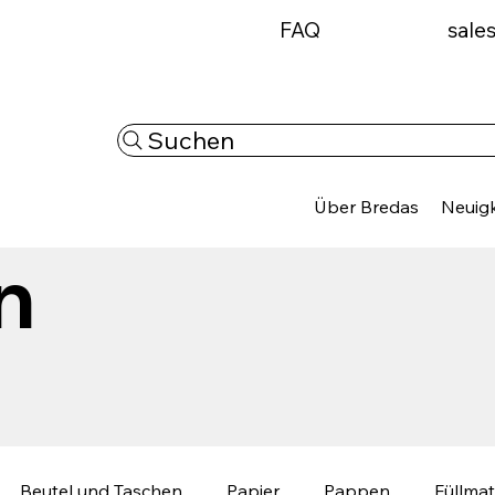
FAQ
sale
Suchen
Über Bredas
Neuigk
n
Beutel und Taschen
Papier
Pappen
Füllmat