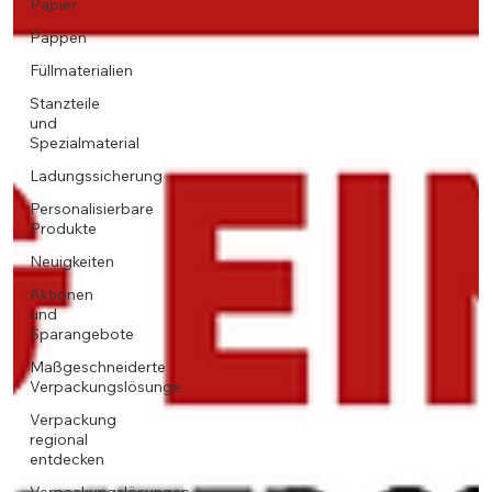
Papier
Pappen
Füllmaterialien
Stanzteile
und
Spezialmaterial
Ladungssicherung
Personalisierbare
Produkte
Neuigkeiten
Aktionen
und
Sparangebote
Maßgeschneiderte
Verpackungslösunge
Verpackung
regional
entdecken