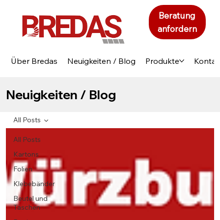
Beratung
anfordern
Über Bredas
Neuigkeiten / Blog
Produkte
Kontak
Neuigkeiten / Blog
All Posts
All Posts
Kartons
Folien
Klebebänder
Beutel und
Taschen