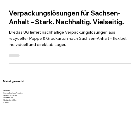
25. Juni 2025
1 Min. Lesezeit
Verpackungslösungen für Sachsen-
Anhalt – Stark. Nachhaltig. Vielseitig.
Bredas UG liefert nachhaltige Verpackungslösungen aus
recycelter Pappe & Graukarton nach Sachsen-Anhalt – flexibel,
individuell und direkt ab Lager.
Meist gesucht
Produkte
Personalisierbare Produkte
Beratung anfordern
Über BREDAS
Neuigkeiten / Blog
Kontakt