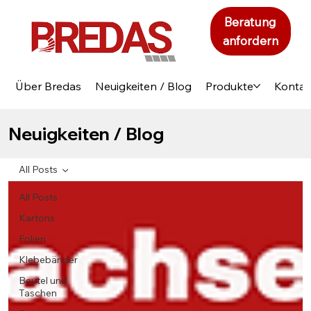
Beratung
anfordern
Über Bredas
Neuigkeiten / Blog
Produkte
Kontak
Neuigkeiten / Blog
All Posts
All Posts
Kartons
Folien
Klebebänder
Beutel und
Taschen