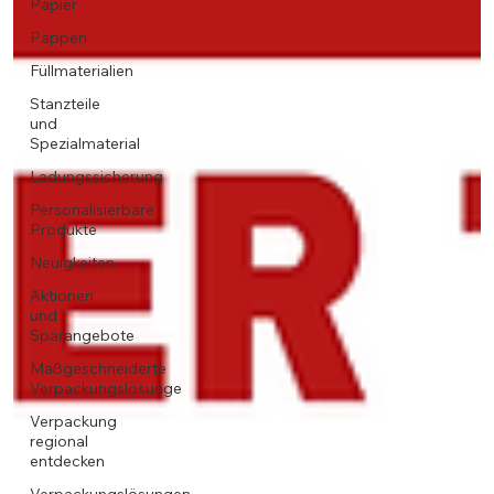
Papier
Pappen
Füllmaterialien
Stanzteile
und
Spezialmaterial
Ladungssicherung
Personalisierbare
Produkte
Neuigkeiten
Aktionen
und
Sparangebote
Maßgeschneiderte
Verpackungslösunge
Verpackung
regional
entdecken