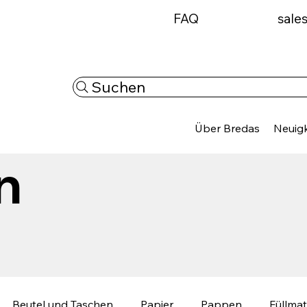
FAQ
sale
Suchen
Über Bredas
Neuigk
n
Beutel und Taschen
Papier
Pappen
Füllmat