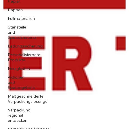
Papier
Pappen
Füllmaterialien
Stanzteile
und
Spezialmaterial
Ladungssicherung
Personalisierbare
Produkte
Neuigkeiten
Aktionen
und
Sparangebote
Maßgeschneiderte
Verpackungslösunge
Verpackung
regional
entdecken