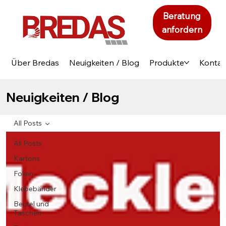
Beratung
anfordern
Über Bredas
Neuigkeiten / Blog
Produkte
Kontak
Neuigkeiten / Blog
All Posts
All Posts
Kartons
Folien
Klebebänder
Beutel und
Taschen