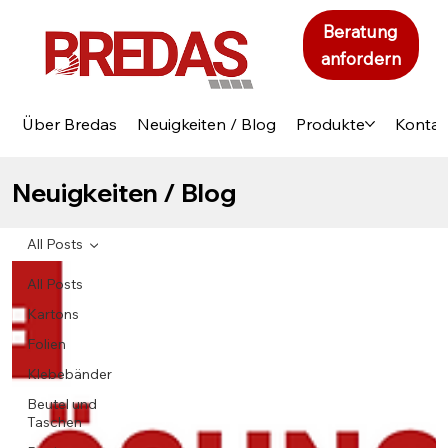
Beratung
anfordern
Über Bredas
Neuigkeiten / Blog
Produkte
Kontak
Neuigkeiten / Blog
All Posts
All Posts
Kartons
Folien
Klebebänder
Beutel und
Taschen