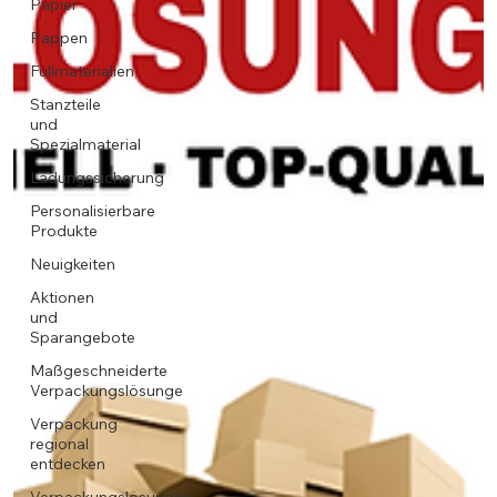
Papier
Pappen
Füllmaterialien
Stanzteile
und
Spezialmaterial
Ladungssicherung
Personalisierbare
Produkte
Neuigkeiten
Aktionen
und
Sparangebote
Maßgeschneiderte
Verpackungslösunge
Verpackung
regional
entdecken