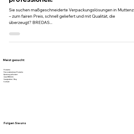
Region – nachhaltig. blitzschnell.
professionell.
Sie suchen maßgeschneiderte Verpackungslösungen in Muttenz
– zum fairen Preis, schnell geliefert und mit Qualität, die
überzeugt? BREDAS...
Meist gesucht
Produkte
Personalisierbare Produkte
Beratung anfordern
Über BREDAS
Neuigkeiten / Blog
Kontakt
Folgen Sie uns