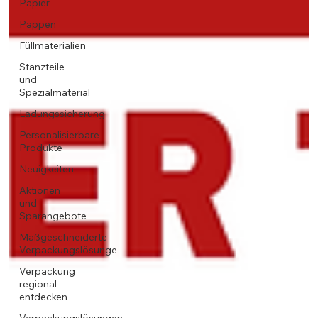
Papier
Pappen
Füllmaterialien
Stanzteile
und
Spezialmaterial
Ladungssicherung
Personalisierbare
Produkte
Neuigkeiten
Aktionen
und
Sparangebote
Maßgeschneiderte
Verpackungslösunge
Verpackung
regional
entdecken