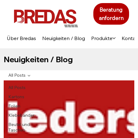
Beratung
anfordern
Über Bredas
Neuigkeiten / Blog
Produkte
Kontak
Neuigkeiten / Blog
All Posts
All Posts
Kartons
Folien
Klebebänder
Beutel und
Taschen