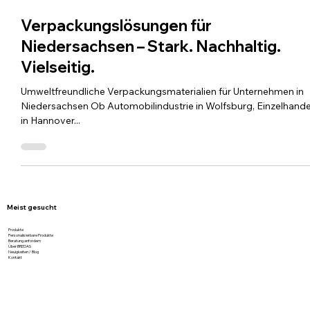
24. Juni 2025
1 Min. Lesezeit
Verpackungslösungen für
Niedersachsen – Stark. Nachhaltig.
Vielseitig.
Umweltfreundliche Verpackungsmaterialien für Unternehmen in
Niedersachsen Ob Automobilindustrie in Wolfsburg, Einzelhande
in Hannover...
Meist gesucht
Produkte
Personalisierbare Produkte
Beratung anfordern
Über BREDAS
Neuigkeiten / Blog
Kontakt