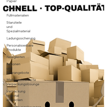
Papier
Pappen
Füllmaterialien
Stanzteile
und
Spezialmaterial
Ladungssicherung
Personalisierbare
Produkte
Neuigkeiten
Aktionen
und
Sparangebote
Maßgeschneiderte
Verpackungslösunge
Verpackung
regional
entdecken