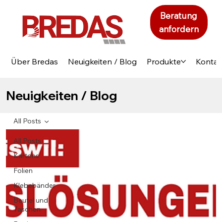
Beratung
anfordern
Über Bredas
Neuigkeiten / Blog
Produkte
Kontak
Neuigkeiten / Blog
All Posts
All Posts
Kartons
Folien
Klebebänder
Beutel und
Taschen