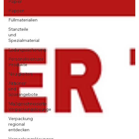
Papier
Pappen
Füllmaterialien
Stanzteile
und
Spezialmaterial
Ladungssicherung
Personalisierbare
Produkte
Neuigkeiten
Aktionen
und
Sparangebote
Maßgeschneiderte
Verpackungslösunge
Verpackung
regional
entdecken