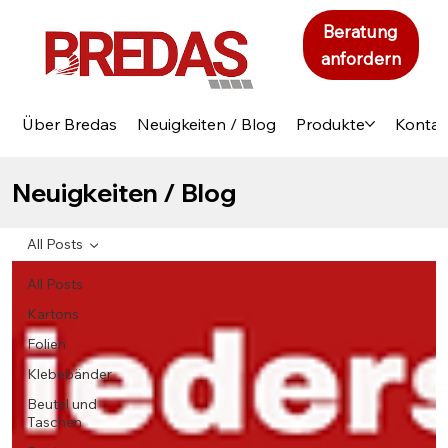
Beratung
anfordern
Über Bredas
Neuigkeiten / Blog
Produkte
Kontak
Neuigkeiten / Blog
All Posts
All Posts
Kartons
Folien
Klebebänder
Beutel und
Taschen