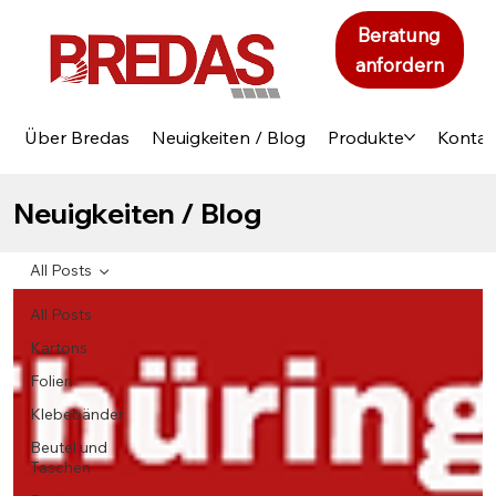
Beratung
anfordern
Über Bredas
Neuigkeiten / Blog
Produkte
Kontak
Neuigkeiten / Blog
All Posts
All Posts
Kartons
Folien
Klebebänder
Beutel und
Taschen