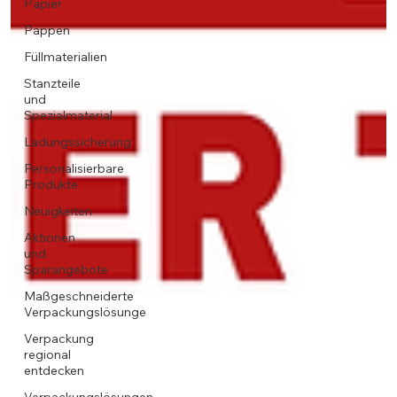
Papier
Pappen
Füllmaterialien
Stanzteile
und
Spezialmaterial
Ladungssicherung
Personalisierbare
Produkte
Neuigkeiten
Aktionen
und
Sparangebote
Maßgeschneiderte
Verpackungslösunge
Verpackung
regional
entdecken