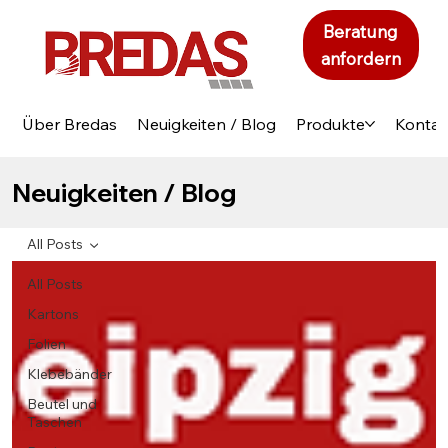
Beratung
anfordern
Über Bredas
Neuigkeiten / Blog
Produkte
Kontak
Neuigkeiten / Blog
All Posts
All Posts
Kartons
Folien
Klebebänder
Beutel und
Taschen