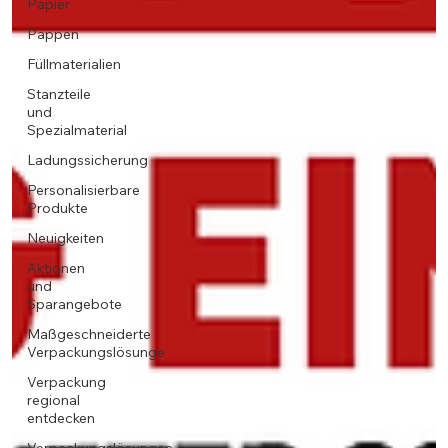
Papier
Pappen
Füllmaterialien
Stanzteile
und
Spezialmaterial
Ladungssicherung
Personalisierbare
Produkte
Neuigkeiten
Aktionen
und
Sparangebote
Maßgeschneiderte
Verpackungslösunge
Verpackung
regional
entdecken