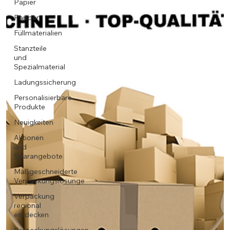
Papier
Pappen
Füllmaterialien
Stanzteile
und
Spezialmaterial
Ladungssicherung
Personalisierbare
Produkte
Neuigkeiten
Aktionen
und
Sparangebote
Maßgeschneiderte
Verpackungslösunge
Verpackung
regional
entdecken