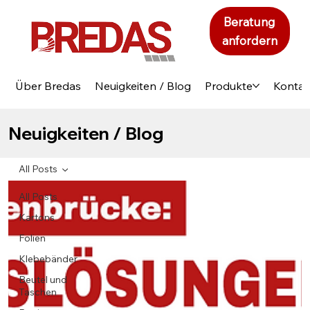
Beratung
anfordern
Über Bredas
Neuigkeiten / Blog
Produkte
Kontak
Neuigkeiten / Blog
All Posts
All Posts
Kartons
Folien
Klebebänder
Beutel und
Taschen