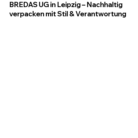
Seidenpapier & Einschlagpapier von
BREDAS UG in Leipzig – Nachhaltig
verpacken mit Stil & Verantwortung
Nachhaltiges Verpackungspapier von BREDAS UG – ideal für
Unternehmen in Leipzig, die stilvoll, umweltfreundlich und
zuverlässig verpacken wollen.
Meist gesucht
Produkte
Personalisierbare Produkte
Beratung anfordern
Über BREDAS
Neuigkeiten / Blog
Kontakt