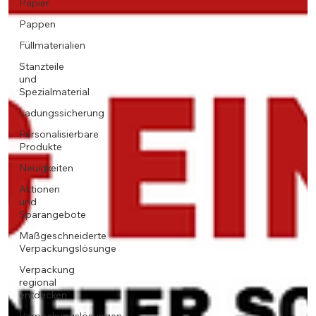
Papier
Pappen
Füllmaterialien
Stanzteile
und
Spezialmaterial
Ladungssicherung
Personalisierbare
Produkte
Neuigkeiten
Aktionen
und
Sparangebote
Maßgeschneiderte
Verpackungslösunge
Verpackung
regional
entdecken