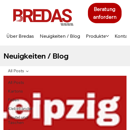
Beratung
anfordern
Über Bredas
Neuigkeiten / Blog
Produkte
Kontak
Neuigkeiten / Blog
All Posts
All Posts
Kartons
Folien
Klebebänder
Beutel und
Taschen