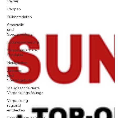
Papier
Pappen
Füllmaterialien
Stanzteile
und
Spezialmaterial
Ladungssicherung
Personalisierbare
Produkte
Neuigkeiten
Aktionen
und
Sparangebote
Maßgeschneiderte
Verpackungslösunge
Verpackung
regional
entdecken