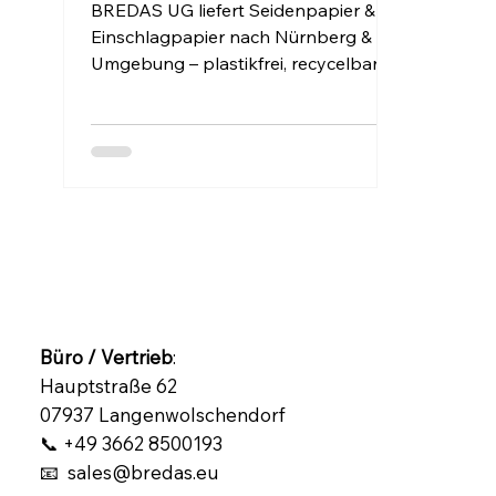
Nachhaltig verpacken mit
BREDAS UG liefert Seidenpapier &
Stil & Verantwortung
Einschlagpapier nach Nürnberg &
Umgebung – plastikfrei, recycelbar &
ideal für Marken, die Eindruck
hinterlassen wollen.
Büro / Vertrieb
:
Hauptstraße 62
07937 Langenwolschendorf
📞 +49 3662 8500193
📧 sales@bredas.eu