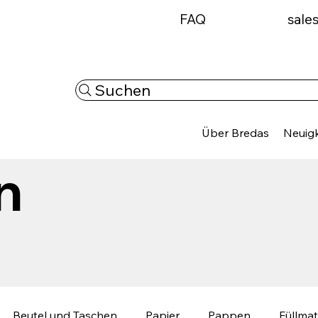
FAQ
sale
Suchen
Über Bredas
Neuigk
n
Beutel und Taschen
Papier
Pappen
Füllmat