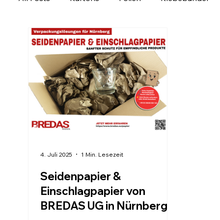
Ladungssicherung
Personalisierbare Produk
Verpackung regional entdecken
Verpackungs
4. Juli 2025
1 Min. Lesezeit
Seidenpapier &
Einschlagpapier von
BREDAS UG in Nürnberg –