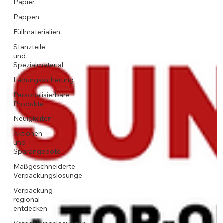
Papier
Pappen
Füllmaterialien
Stanzteile
und
Spezialmaterial
Ladungssicherung
Personalisierbare
Produkte
Neuigkeiten
Aktionen
und
Sparangebote
Maßgeschneiderte
Verpackungslösunge
Verpackung
regional
entdecken