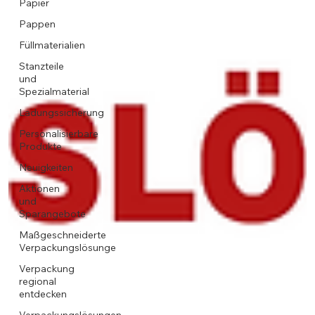
Papier
Pappen
Füllmaterialien
Stanzteile
und
Spezialmaterial
Ladungssicherung
Personalisierbare
Produkte
Neuigkeiten
Aktionen
und
Sparangebote
Maßgeschneiderte
Verpackungslösunge
Verpackung
regional
entdecken