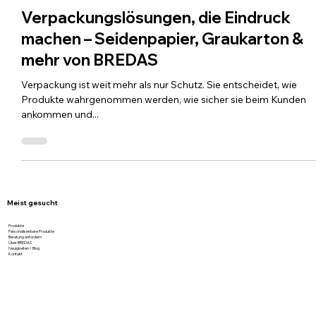
26. Sept. 2025
2 Min. Lesezeit
Verpackungslösungen, die Eindruck
machen – Seidenpapier, Graukarton &
mehr von BREDAS
Verpackung ist weit mehr als nur Schutz. Sie entscheidet, wie
Produkte wahrgenommen werden, wie sicher sie beim Kunden
ankommen und...
Meist gesucht
Produkte
Personalisierbare Produkte
Beratung anfordern
Über BREDAS
Neuigkeiten / Blog
Kontakt